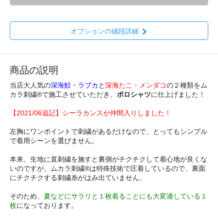
オプションの値段詳細
商品の説明
当店大人気の
深海鮫・ラブカ
と
深海たこ・メンダコ
の２種類をム
カラ刺繍®で施工させていただき、
ポロシャツ
に仕上げました！
【2021/06追記】シーラカンスが仲間入りしました！
左胸にワンポイントで刺繍があるだけなので、とってもシンプル
で着用シーンを選びません。
本来、生地に直刺繍を施すと裏側がチクチクして着心地が良くな
いのですが、ムカラ刺繍®は特殊技術で圧着しているので、裏面
にチクチクする刺繍糸がはみ出ていません。
そのため、
夏などにサラリと１枚着ることにも大変適している１
枚
になっております。