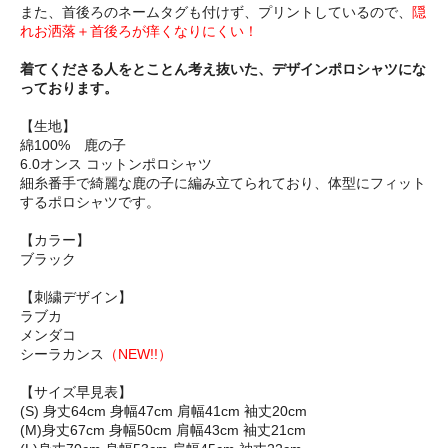
また、首後ろのネームタグも付けず、プリントしているので、
隠
れお洒落＋首後ろが痒くなりにくい！
着てくださる人をとことん考え抜いた、デザインポロシャツにな
っております。
【生地】
綿100% 鹿の子
6.0オンス コットンポロシャツ
細糸番手で綺麗な鹿の子に編み立てられており、体型にフィット
するポロシャツです。
【カラー】
ブラック
【刺繍デザイン】
ラブカ
メンダコ
シーラカンス
（NEW!!）
【サイズ早見表】
(S) 身丈64cm 身幅47cm 肩幅41cm 袖丈20cm
(M)身丈67cm 身幅50cm 肩幅43cm 袖丈21cm